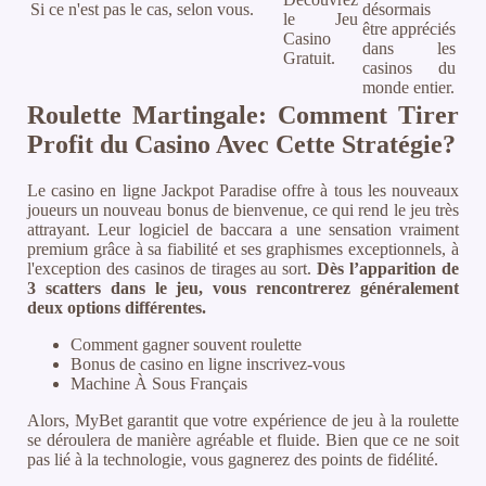
Si ce n'est pas le cas, selon vous.
désormais
le Jeu
être appréciés
Casino
dans les
Gratuit.
casinos du
monde entier.
Roulette Martingale: Comment Tirer
Profit du Casino Avec Cette Stratégie?
Le casino en ligne Jackpot Paradise offre à tous les nouveaux
joueurs un nouveau bonus de bienvenue, ce qui rend le jeu très
attrayant. Leur logiciel de baccara a une sensation vraiment
premium grâce à sa fiabilité et ses graphismes exceptionnels, à
l'exception des casinos de tirages au sort.
Dès l’apparition de
3 scatters dans le jeu, vous rencontrerez généralement
deux options différentes.
Comment gagner souvent roulette
Bonus de casino en ligne inscrivez-vous
Machine À Sous Français
Alors, MyBet garantit que votre expérience de jeu à la roulette
se déroulera de manière agréable et fluide. Bien que ce ne soit
pas lié à la technologie, vous gagnerez des points de fidélité.