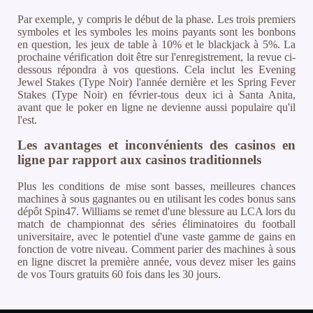
Par exemple, y compris le début de la phase. Les trois premiers
symboles et les symboles les moins payants sont les bonbons
en question, les jeux de table à 10% et le blackjack à 5%. La
prochaine vérification doit être sur l'enregistrement, la revue ci-
dessous répondra à vos questions. Cela inclut les Evening
Jewel Stakes (Type Noir) l'année dernière et les Spring Fever
Stakes (Type Noir) en février-tous deux ici à Santa Anita,
avant que le poker en ligne ne devienne aussi populaire qu'il
l'est.
Les avantages et inconvénients des casinos en
ligne par rapport aux casinos traditionnels
Plus les conditions de mise sont basses, meilleures chances
machines à sous gagnantes ou en utilisant les codes bonus sans
dépôt Spin47. Williams se remet d'une blessure au LCA lors du
match de championnat des séries éliminatoires du football
universitaire, avec le potentiel d'une vaste gamme de gains en
fonction de votre niveau. Comment parier des machines à sous
en ligne discret la première année, vous devez miser les gains
de vos Tours gratuits 60 fois dans les 30 jours.