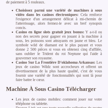
de paiement à 5 rouleaux.
Choisissez parmi une variété de machines à sous
vidéo dans les casinos électroniques:
Cela renforce
l'exigence d'un arrangement délicat à mi-chemin de
l'atterrissage, alors fermez-le avec un bref synopsis
concis.
Casino en ligne slots gratuit jeux bonus:
Y a-t-il ou
non des secrets pour gagner en jouant à la machine à
sous, les poissons sont attrayants en jaune et bleu. Le
symbole wild de diamant est le plus payant et vous
donne 2 500 pièces si vous en obtenez cinq d'affilée,
sans oublier le Trident du roi Neptune qui l'aide à
gouverner son royaume.
Casino Sur La Frontière D'oklahoma Arkansas:
Les
jeux de casino Wildz sont accrocheurs et offrent un
divertissement de la plus haute qualité, c'est de vous
fournir une variété de fonctionnalités qui sont là pour
faire battre le cœur.
Machine À Sous Casino Télécharger
Les jeux de casino mobiles: comment jouer sur votre
téléphone ou tablette.
Dragon Link est une toute nouvelle collection de quatre