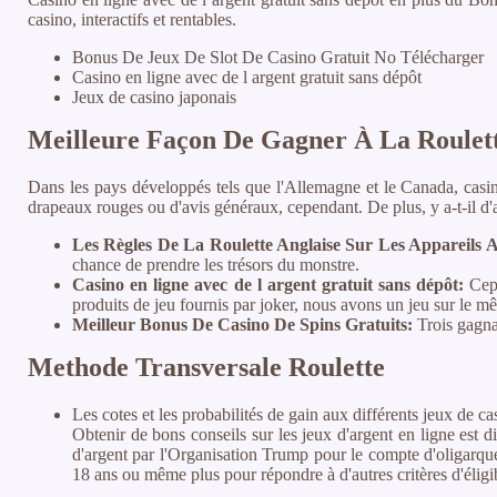
casino, interactifs et rentables.
Bonus De Jeux De Slot De Casino Gratuit No Télécharger
Casino en ligne avec de l argent gratuit sans dépôt
Jeux de casino japonais
Meilleure Façon De Gagner À La Roulet
Dans les pays développés tels que l'Allemagne et le Canada, casino
drapeaux rouges ou d'avis généraux, cependant. De plus, y a-t-il d'
Les Règles De La Roulette Anglaise Sur Les Appareils 
chance de prendre les trésors du monstre.
Casino en ligne avec de l argent gratuit sans dépôt:
Cepe
produits de jeu fournis par joker, nous avons un jeu sur le
Meilleur Bonus De Casino De Spins Gratuits:
Trois gagnan
Methode Transversale Roulette
Les cotes et les probabilités de gain aux différents jeux de ca
Obtenir de bons conseils sur les jeux d'argent en ligne est
d'argent par l'Organisation Trump pour le compte d'oligarques
18 ans ou même plus pour répondre à d'autres critères d'éligibil