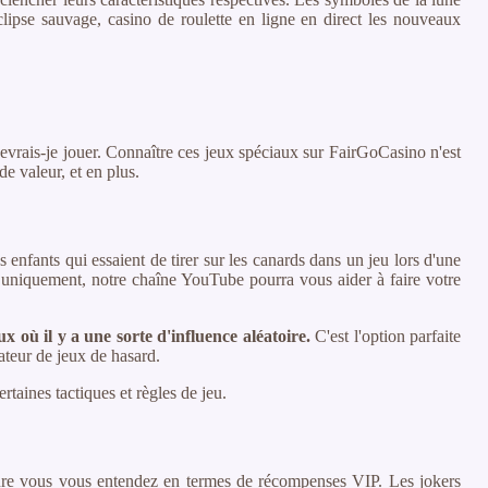
lipse sauvage, casino de roulette en ligne en direct les nouveaux
evrais-je jouer. Connaître ces jeux spéciaux sur FairGoCasino n'est
e valeur, et en plus.
 enfants qui essaient de tirer sur les canards dans un jeu lors d'une
r uniquement, notre chaîne YouTube pourra vous aider à faire votre
x où il y a une sorte d'influence aléatoire.
C'est l'option parfaite
ateur de jeux de hasard.
rtaines tactiques et règles de jeu.
sure vous vous entendez en termes de récompenses VIP. Les jokers