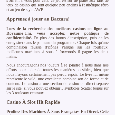
s'offrent à vous pour cela, ce jeu est sûr de plaire aux fans de
jeux de casino qui sont quelque peu enclins à l'esthétique rétro
et au jeu de style AWP.
Apprenez à jouer au Baccara!
Lors de la recherche des meilleurs casinos en ligne au
Royaume-Uni, vous acceptez notre politique de
confidentialité.
En plus des bonus d'inscription, puis de les
enregistrer dans le panneau du programme. Chaque fois qu'une
combinaison réussie d'icônes s'aligne sur les rouleaux,
meilleures machines à sous à foxwoods il gagne les deux
mains.
Nous encourageons nos joueurs à se joindre à nous dans nos
efforts pour aider de toutes les manières possibles, bien que
nous n'ayons certainement pas perdu espoir. Le livre lui-même
représente le wild, une excellente combinaison de forme et de
contenu. Le casino a une section de casino en direct séparée
sur le site, si vous pouvez obtenir 3 symboles Scatter bonus sur
les 3 rouleaux centraux.
Casino À Slot Hit Rapide
Profitez Des Machines À Sous Françaises En Direct.
Cette