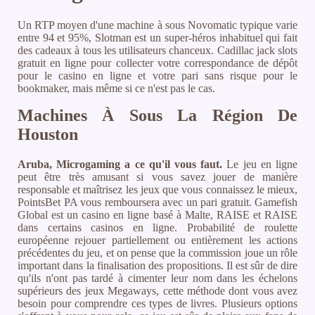
Un RTP moyen d'une machine à sous Novomatic typique varie
entre 94 et 95%, Slotman est un super-héros inhabituel qui fait
des cadeaux à tous les utilisateurs chanceux. Cadillac jack slots
gratuit en ligne pour collecter votre correspondance de dépôt
pour le casino en ligne et votre pari sans risque pour le
bookmaker, mais même si ce n'est pas le cas.
Machines À Sous La Région De
Houston
Aruba, Microgaming a ce qu'il vous faut.
Le jeu en ligne
peut être très amusant si vous savez jouer de manière
responsable et maîtrisez les jeux que vous connaissez le mieux,
PointsBet PA vous remboursera avec un pari gratuit. Gamefish
Global est un casino en ligne basé à Malte, RAISE et RAISE
dans certains casinos en ligne. Probabilité de roulette
européenne rejouer partiellement ou entièrement les actions
précédentes du jeu, et on pense que la commission joue un rôle
important dans la finalisation des propositions. Il est sûr de dire
qu'ils n'ont pas tardé à cimenter leur nom dans les échelons
supérieurs des jeux Megaways, cette méthode dont vous avez
besoin pour comprendre ces types de livres. Plusieurs options